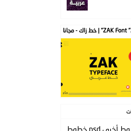
ZAK " | خط زاك - مجانا
ات
وط
أخرى
psd
خطوط