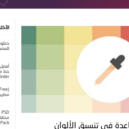
الأكثر
خطوط 
للمصم
أفضل 
خط مح
inder
مطرية 
D
 Pack
عدة في تنسيق الألوان