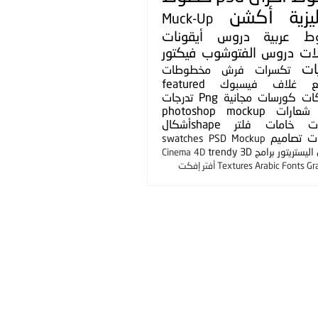
يزية
أكشن
Muck-Up
ط عربية
دروس
أيقونات
لات
دروس الفتوشوب
فيكتور
ات
تكسرات
فرش
مخطوطات
ع
غلاف فيسبوك
featured
ات
كورسات مجانية
Png
تدرجات
شعارات
photoshop mockup
ت
خامات
فلتر
shapeأشكال
ت
تصاميم
swatches
PSD Mockup
ليستريتور
برامج
3D
trendy
Cinema 4D
Gr
Arabic Fonts
Textures
أفتر إفكت