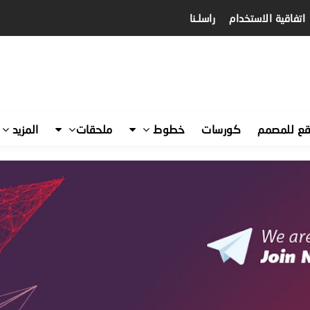
اتفاقية الاستخدام
راسلـنا
قع للمصمم
كورسات
خطوط
ملحقات
المزيد