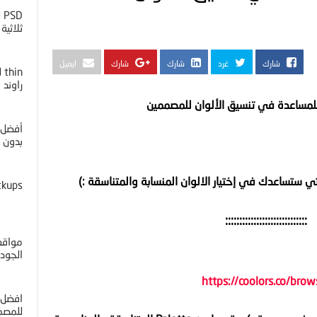
D
ثلاثية ا
شارك
غرد
شارك
شارك
ايميل
راوند
لمساعدة في تنسيق الألوان للمصممين
أفضل 
بدون خل
ي ستساعدك في إختيار الالوان المنسابة والمتناسقة :)
ckups
:::::::::::::::::::::::::::::
مواقع 
الجوده 4K
https://coolors.co/brow
افضل 
للمصم