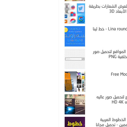
PS لعرض الشعارات بطريقة
لأبعاد 3D
Lina round thin - خط لينا
المواقع لتحميل صور
فية PNG
Free Mo
لتحميل صور عاليه
HD 
الخطوط العربية
مين - تحميل مجانا