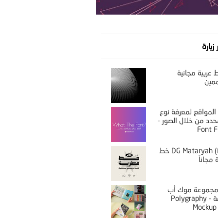
 زيارة
عربية مجانية
مين
المواقع لمعرفة نوع
دد من خلال الصور -
Font F
DG Mataryah (Free) خط
مجاناً
PS مجموعة موك أب
مختلفة - Polygraphy
Mockup