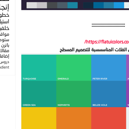
إنجل
خطو
استي
:::::::::::::::::::::::::::::
خلفي
مواق
ستوك
https://flatuicolors.co
باترن
 الفلات المناسسسبة للتصميم المسطح
مقالا
إضافا
دروس ا
adient